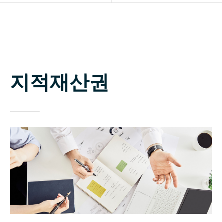
소개
민·형사사건
업무분야
집단소송
구성원
기업법무
지적재산권
상담신청
지적재산권
변호사 찾기
부동산·건설
소식 / 자료실 / 양형기준
조세·공정거래
경제·증권·금융·특수
성폭력
일반민사
국제법무