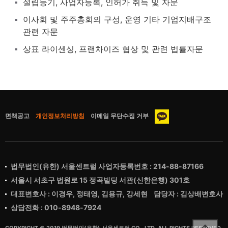
설립등기, 사업자등록, 인허가 취득 및 자문
이사회 및 주주총회의 구성, 운영 기타 기업지배구조
관련 자문
상표 라이센싱, 프랜차이즈 협상 및 관련 법률자문
면책공고
개인정보처리방침
이메일 무단수집 거부
법무법인(유한) 서울센트럴 사업자등록번호 : 214-88-87166
서울시 서초구 법원로 15 정곡빌딩 서관(신한은행) 301호
대표변호사 : 이경우, 정태영, 김용규, 강세현 담당자 : 김상배변호사
상담전화 : 010-8948-7924
COPYRIGHT © 2019 법무법인(유한) 서울센트럴 CO., LTD. ALL RIGHTS RESERVED.