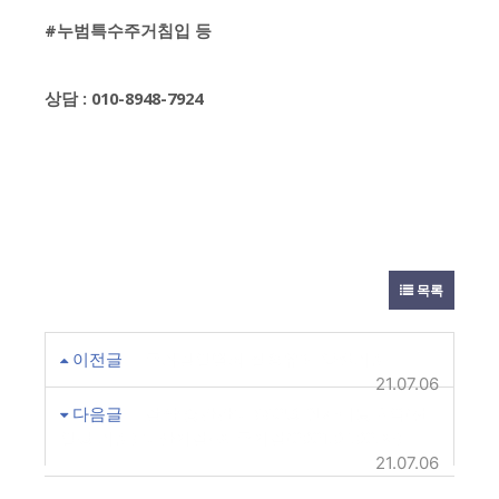
#누범특수주거침입 등
상담 : 010-8948-7924
목록
이전글
주거침입범죄 집행유예 양형기준
21.07.06
다음글
검찰 중간간부 662명 인사이동내역(전
입청 기준) 부산지검~제주지검(2021.07.02.자)
21.07.06