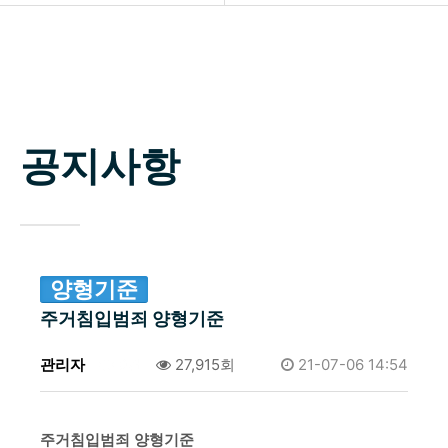
소개
공지사항
업무분야
자료실
구성원
공지사항
상담신청
변호사 찾기
소식 / 자료실 / 양형기준
양형기준
주거침입범죄 양형기준
관리자
0건
27,915회
21-07-06 14:54
​주거침입범죄 양형기준