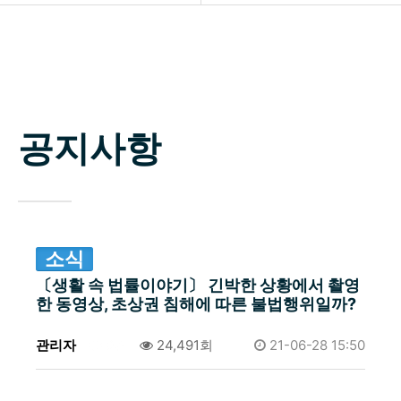
소개
공지사항
업무분야
자료실
구성원
공지사항
상담신청
변호사 찾기
소식 / 자료실 / 양형기준
소식
〔생활 속 법률이야기〕 긴박한 상황에서 촬영
한 동영상, 초상권 침해에 따른 불법행위일까?
관리자
0건
24,491회
21-06-28 15:50