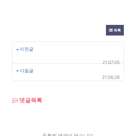
목록
이전글
검찰 중간간부 662명 인사 이동 내역(전
입청 기준) 법무부~서울중앙지검(2021. 7. 2.자)
21.07.05
다음글
횡령 배임범죄 집행유예 양형기준
21.06.28
댓글목록
등록된 댓글이 없습니다.