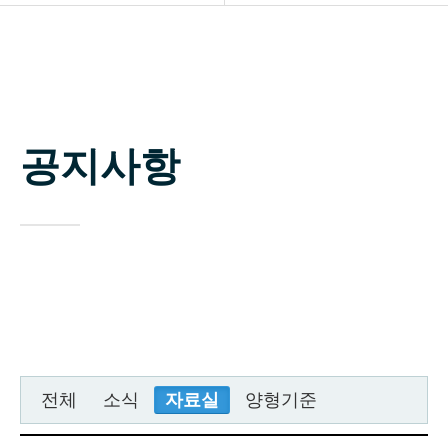
소개
공지사항
업무분야
자료실
구성원
공지사항
상담신청
변호사 찾기
소식 / 자료실 / 양형기준
전체
소식
자료실
양형기준