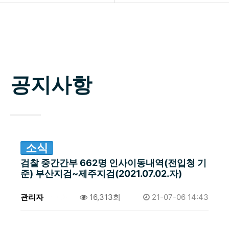
소개
공지사항
업무분야
자료실
구성원
공지사항
상담신청
변호사 찾기
소식 / 자료실 / 양형기준
소식
검찰 중간간부 662명 인사이동내역(전입청 기
준) 부산지검~제주지검(2021.07.02.자)
관리자
0건
16,313회
21-07-06 14:43