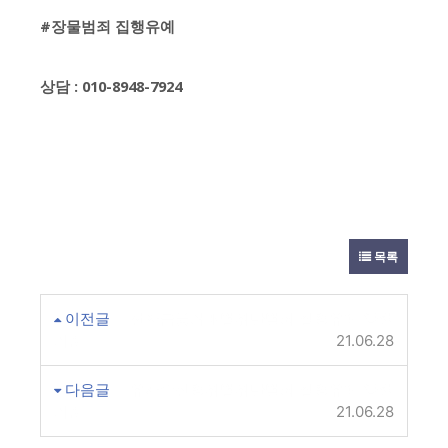
#장물범죄 집행유예
상담 : 010-8948-7924
목록
이전글
전자금융거래법위반범죄 집행유예 양형
기준
21.06.28
다음글
유사수신행위법위반범죄 집행유예 양형
기준
21.06.28