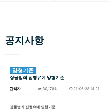
소개
공지사항
업무분야
자료실
구성원
공지사항
상담신청
변호사 찾기
소식 / 자료실 / 양형기준
양형기준
장물범죄 집행유예 양형기준
관리자
0건
30,176회
21-06-28 14:21
​장물범죄 집행유예 양형기준