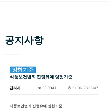
소개
공지사항
업무분야
자료실
구성원
공지사항
상담신청
변호사 찾기
소식 / 자료실 / 양형기준
양형기준
식품보건범죄 집행유예 양형기준
관리자
0건
28,904회
21-06-28 13:47
식품보건범죄 집행유예 양형기준