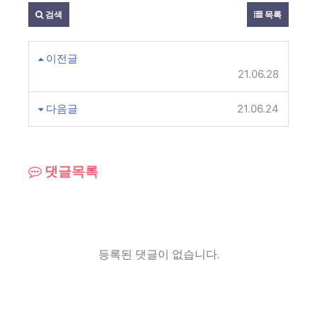
검색
목록
이전글
약취 유인 인신매매범죄 집행유예 양형
기준
21.06.28
다음글
손괴범죄 집행유예 양형기준
21.06.24
댓글목록
등록된 댓글이 없습니다.