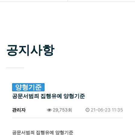
소개
공지사항
업무분야
자료실
구성원
공지사항
상담신청
변호사 찾기
소식 / 자료실 / 양형기준
양형기준
공문서범죄 집행유예 양형기준
관리자
0건
29,753회
21-06-23 11:35
공문서범죄 집행유예 양형기준