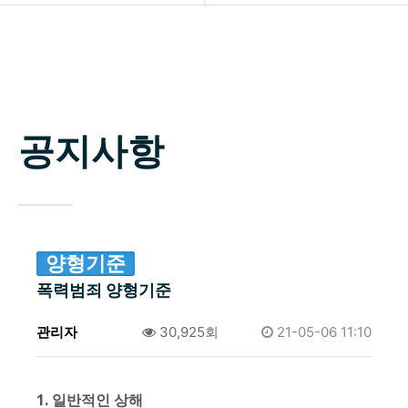
소개
공지사항
업무분야
자료실
구성원
공지사항
상담신청
변호사 찾기
소식 / 자료실 / 양형기준
양형기준
폭력범죄 양형기준
관리자
0건
30,925회
21-05-06 11:10
1. 일반적인 상해