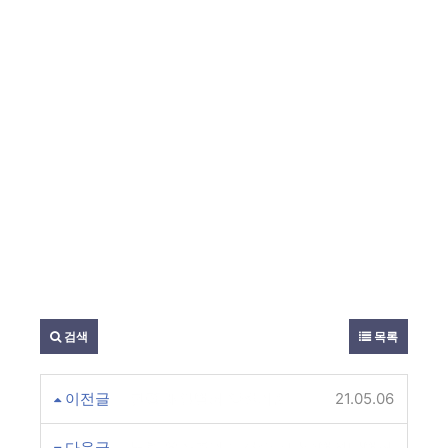
검색
목록
이전글
횡령 배임범죄 양형기준
21.05.06
다음글
통화 유가증권 부정수표단속법위반범죄