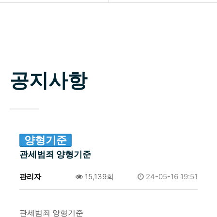
소개
공지사항
업무분야
자료실
구성원
공지사항
상담신청
변호사 찾기
소식 / 자료실 / 양형기준
양형기준
관세범죄 양형기준
관리자
0건
15,139회
24-05-16 19:51
관세범죄 양형기준