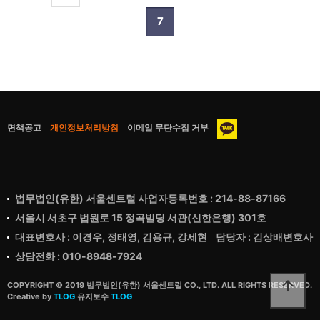
7
면책공고
개인정보처리방침
이메일 무단수집 거부
법무법인(유한) 서울센트럴 사업자등록번호 : 214-88-87166
서울시 서초구 법원로 15 정곡빌딩 서관(신한은행) 301호
대표변호사 : 이경우, 정태영, 김용규, 강세현 담당자 : 김상배변호사
상담전화 : 010-8948-7924
arrow_upward
COPYRIGHT © 2019 법무법인(유한) 서울센트럴 CO., LTD. ALL RIGHTS RESERVED.
Creative by
TLOG
유지보수
TLOG