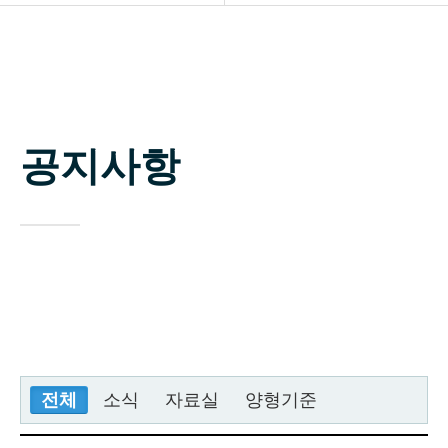
소개
공지사항
업무분야
자료실
구성원
공지사항
상담신청
변호사 찾기
소식 / 자료실 / 양형기준
전체
소식
자료실
양형기준