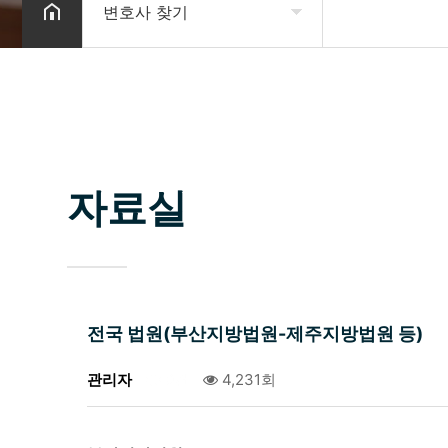
변호사 찾기
소개
업무분야
구성원
자료실
상담신청
변호사 찾기
소식 / 자료실 / 양형기준
전국 법원(부산지방법원-제주지방법원 등)
관리자
0건
4,231회